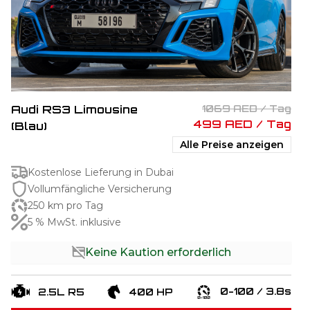
Audi RS3 Limousine
1069 AED / Tag
499 AED / Tag
(Blau)
Alle Preise anzeigen
Kostenlose Lieferung in Dubai
Vollumfängliche Versicherung
250 km pro Tag
5 % MwSt. inklusive
Keine Kaution erforderlich
0-100 / 3.8s
2.5L R5
400 HP