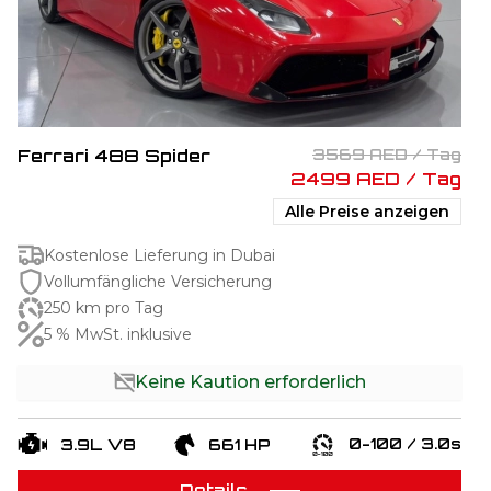
Ferrari 488 Spider
3569 AED / Tag
2499 AED / Tag
Alle Preise anzeigen
Kostenlose Lieferung in Dubai
Vollumfängliche Versicherung
250 km pro Tag
5 % MwSt. inklusive
Keine Kaution erforderlich
0-100 / 3.0s
3.9L V8
661 HP
Details