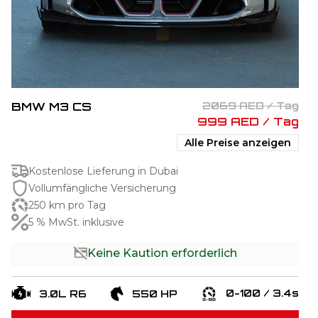
BMW M3 CS
2069 AED / Tag
999 AED / Tag
Alle Preise anzeigen
Kostenlose Lieferung in Dubai
Vollumfängliche Versicherung
250 km pro Tag
5 % MwSt. inklusive
Keine Kaution erforderlich
0-100 / 3.4s
3.0L R6
550 HP