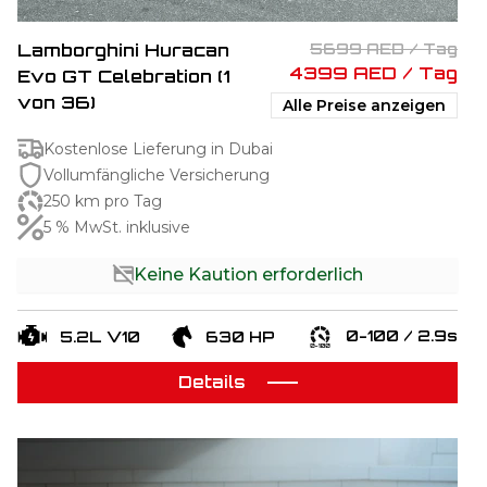
Lamborghini Huracan
5699 AED / Tag
4399 AED / Tag
Evo GT Celebration (1
von 36)
Alle Preise anzeigen
Kostenlose Lieferung in Dubai
Vollumfängliche Versicherung
250 km pro Tag
5 % MwSt. inklusive
Keine Kaution erforderlich
0-100 / 2.9s
5.2L V10
630 HP
Details