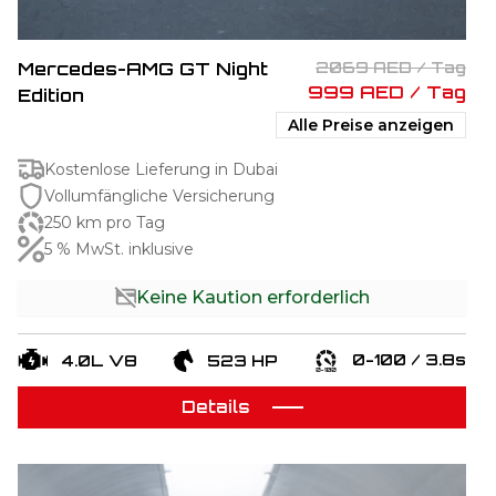
Mercedes-AMG GT Night
2069 AED / Tag
999 AED / Tag
Edition
Alle Preise anzeigen
Kostenlose Lieferung in Dubai
Vollumfängliche Versicherung
250 km pro Tag
5 % MwSt. inklusive
Keine Kaution erforderlich
0-100 / 3.8s
4.0L V8
523 HP
Details