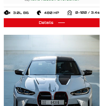
0-100 / 3.4s
3.0L B6
480 HP
Details