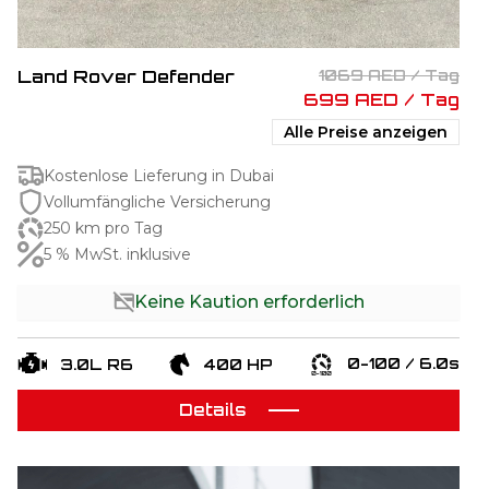
Land Rover Defender
1069 AED / Tag
699 AED / Tag
Alle Preise anzeigen
Kostenlose Lieferung in Dubai
Vollumfängliche Versicherung
250 km pro Tag
5 % MwSt. inklusive
Keine Kaution erforderlich
0-100 / 6.0s
3.0L R6
400 HP
Details