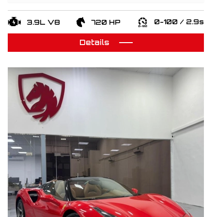
0-100 / 2.9s
3.9L V8
720 HP
Details