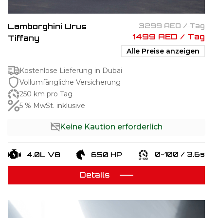
Lamborghini Urus
3299 AED / Tag
1499 AED / Tag
Tiffany
Alle Preise anzeigen
Kostenlose Lieferung in Dubai
Vollumfängliche Versicherung
250 km pro Tag
5 % MwSt. inklusive
Keine Kaution erforderlich
0-100 / 3.6s
4.0L V8
650 HP
Details