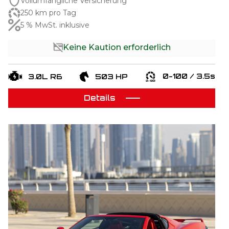
Vollumfängliche Versicherung
250 km pro Tag
5 % MwSt. inklusive
Keine Kaution erforderlich
0-100 / 3.5s
3.0L R6
503 HP
Details