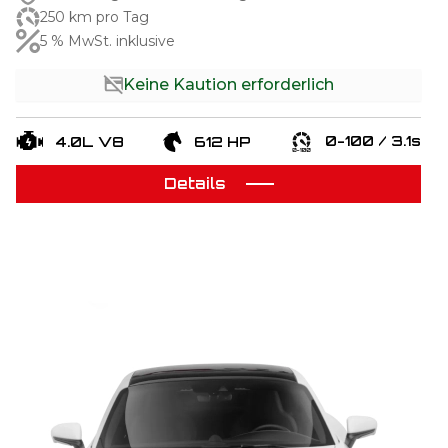
250 km pro Tag
5 % MwSt. inklusive
Keine Kaution erforderlich
0-100 / 3.1s
4.0L V8
612 HP
Details