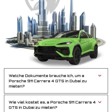
Welche Dokumente brauche ich, um a
Porsche 911 Carrera 4 GTS in Dubai zu
mieten?
Sie benötigen einen gültigen Führerschein sowie
einen Reisepass oder eine Emirates ID – einfach und
unkompliziert.
Wie viel kostet es, a Porsche 911 Carrera 4
GTS in Dubai zu mieten?