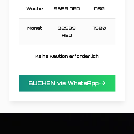
Woche
9659
AED
1750
Monat
32599
7500
AED
Keine Kaution erforderlich
BUCHEN via WhatsApp