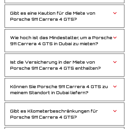
Porsche 911 Carrera 4 GTS ist attraktiv bepreist und
bietet ein erschwingliches Luxus-Fahrerlebnis für alle,
die Geschwindigkeit und Stil suchen.
Gibt es eine Kaution für die Miete von
Porsche 911 Carrera 4 GTS?
Nein, für die Anmietung von Porsche 911 Carrera 4
GTS ist keine Kaution erforderlich. Buchen Sie ganz
ohne Vorauszahlung.
Wie hoch ist das Mindestalter, um a Porsche
911 Carrera 4 GTS in Dubai zu mieten?
Sie müssen mindestens 25 Jahre alt sein, um a
Porsche 911 Carrera 4 GTS in Dubai zu mieten – so
stellen wir erfahrene Hände am Steuer sicher.
Ist die Versicherung in der Miete von
Porsche 911 Carrera 4 GTS enthalten?
Ja, eine Vollversicherung ist im Mietpreis enthalten –
fahren Sie während der gesamten Mietdauer
sorgenfrei.
Können Sie Porsche 911 Carrera 4 GTS zu
meinem Standort in Dubai liefern?
Natürlich! Wir liefern kostenlos zu Ihrem Hotel, zum
Flughafen oder an jeden anderen Ort in Dubai.
Gibt es Kilometerbeschränkungen für
Porsche 911 Carrera 4 GTS?
Jede Miete beinhaltet 250 km pro Tag. Mehrkilometer
werden mit einem kleinen Betrag pro zusätzlichem