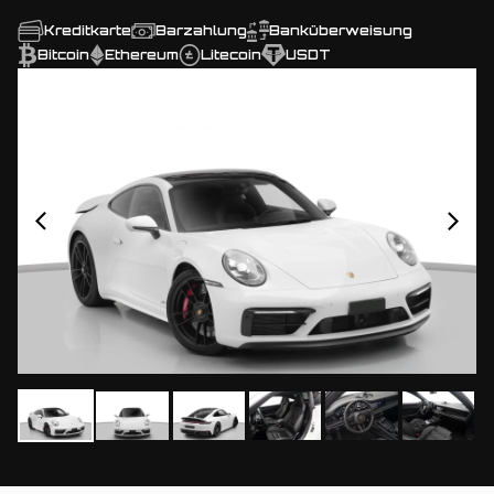
Kreditkarte
Barzahlung
Banküberweisung
Bitcoin
Ethereum
Litecoin
USDT