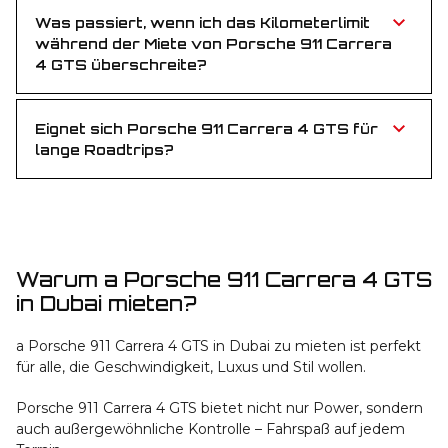
Kilometer berechnet.
Was passiert, wenn ich das Kilometerlimit
während der Miete von Porsche 911 Carrera
4 GTS überschreite?
Überschüssige Kilometer werden zu einem
Standardpreis pro Kilometer abgerechnet.
Eignet sich Porsche 911 Carrera 4 GTS für
lange Roadtrips?
Absolut! Mit kräftigem Antrieb und luxuriösem
Interieur ist Porsche 911 Carrera 4 GTS ideal für
Stadtfahrten und lange Strecken.
Warum a Porsche 911 Carrera 4 GTS
in Dubai mieten?
a Porsche 911 Carrera 4 GTS in Dubai zu mieten ist perfekt
für alle, die Geschwindigkeit, Luxus und Stil wollen.
Porsche 911 Carrera 4 GTS bietet nicht nur Power, sondern
auch außergewöhnliche Kontrolle – Fahrspaß auf jedem