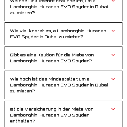
Welche Dokumente brauche ich, um a
Lamborghini Huracan EVO Spyder in Dubai
zu mieten?
Sie benötigen einen gültigen Führerschein sowie
einen Reisepass oder eine Emirates ID – einfach und
unkompliziert.
Wie viel kostet es, a Lamborghini Huracan
EVO Spyder in Dubai zu mieten?
Lamborghini Huracan EVO Spyder ist attraktiv
bepreist und bietet ein erschwingliches Luxus-
Fahrerlebnis für alle, die Geschwindigkeit und Stil
Gibt es eine Kaution für die Miete von
suchen.
Lamborghini Huracan EVO Spyder?
Nein, für die Anmietung von Lamborghini Huracan
EVO Spyder ist keine Kaution erforderlich. Buchen Sie
ganz ohne Vorauszahlung.
Wie hoch ist das Mindestalter, um a
Lamborghini Huracan EVO Spyder in Dubai
zu mieten?
Sie müssen mindestens 25 Jahre alt sein, um a
Lamborghini Huracan EVO Spyder in Dubai zu mieten
– so stellen wir erfahrene Hände am Steuer sicher.
Ist die Versicherung in der Miete von
Lamborghini Huracan EVO Spyder
enthalten?
Ja, eine Vollversicherung ist im Mietpreis enthalten –