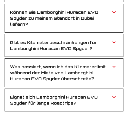
fahren Sie während der gesamten Mietdauer
sorgenfrei.
Können Sie Lamborghini Huracan EVO
Spyder zu meinem Standort in Dubai
liefern?
Natürlich! Wir liefern kostenlos zu Ihrem Hotel, zum
Flughafen oder an jeden anderen Ort in Dubai.
Gibt es Kilometerbeschränkungen für
Lamborghini Huracan EVO Spyder?
Jede Miete beinhaltet 250 km pro Tag. Mehrkilometer
werden mit einem kleinen Betrag pro zusätzlichem
Kilometer berechnet.
Was passiert, wenn ich das Kilometerlimit
während der Miete von Lamborghini
Huracan EVO Spyder überschreite?
Überschüssige Kilometer werden zu einem
Standardpreis pro Kilometer abgerechnet.
Eignet sich Lamborghini Huracan EVO
Spyder für lange Roadtrips?
Absolut! Mit kräftigem Antrieb und luxuriösem
Interieur ist Lamborghini Huracan EVO Spyder ideal
für Stadtfahrten und lange Strecken.