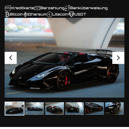
Kreditkarte
Barzahlung
Banküberweisung
Bitcoin
Ethereum
Litecoin
USDT