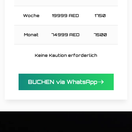
Woche
19999
AED
1750
Monat
74999
AED
7500
Keine Kaution erforderlich
BUCHEN via WhatsApp