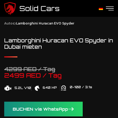
Autos
Lamborghini Huracan EVO Spyder
Lamborghini Huracan EVO Spyder in
Dubai mieten
4299 AED / Tag
2499 AED / Tag
0-100 / 3.1s
640 HP
5.2L V10
BUCHEN via WhatsApp