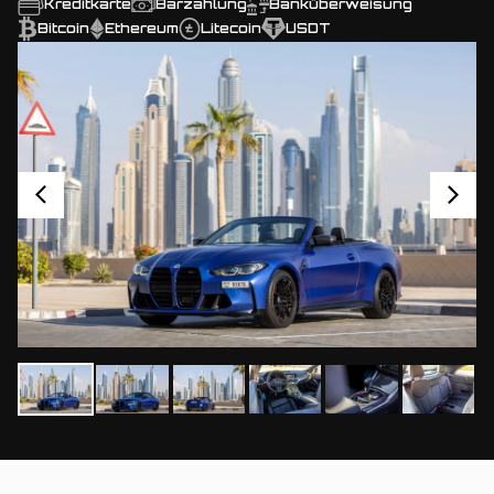
Kreditkarte
Barzahlung
Banküberweisung
Bitcoin
Ethereum
Litecoin
USDT