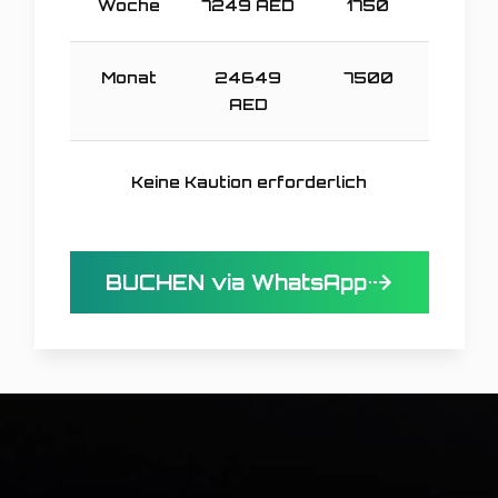
Woche
7249
AED
1750
Monat
24649
7500
AED
Keine Kaution erforderlich
BUCHEN via WhatsApp