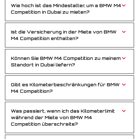
Vorauszahlung.
Wie hoch ist das Mindestalter, um a BMW M4
Competition in Dubai zu mieten?
Sie müssen mindestens 25 Jahre alt sein, um a BMW
M4 Competition in Dubai zu mieten – so stellen wir
erfahrene Hände am Steuer sicher.
Ist die Versicherung in der Miete von BMW
M4 Competition enthalten?
Ja, eine Vollversicherung ist im Mietpreis enthalten –
fahren Sie während der gesamten Mietdauer
sorgenfrei.
Können Sie BMW M4 Competition zu meinem
Standort in Dubai liefern?
Natürlich! Wir liefern kostenlos zu Ihrem Hotel, zum
Flughafen oder an jeden anderen Ort in Dubai.
Gibt es Kilometerbeschränkungen für BMW
M4 Competition?
Jede Miete beinhaltet 250 km pro Tag. Mehrkilometer
werden mit einem kleinen Betrag pro zusätzlichem
Kilometer berechnet.
Was passiert, wenn ich das Kilometerlimit
während der Miete von BMW M4
Competition überschreite?
Überschüssige Kilometer werden zu einem
Standardpreis pro Kilometer abgerechnet.