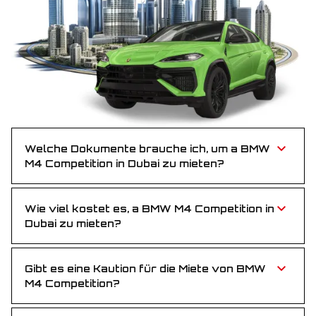
Welche Dokumente brauche ich, um a BMW
M4 Competition in Dubai zu mieten?
Sie benötigen einen gültigen Führerschein sowie
einen Reisepass oder eine Emirates ID – einfach und
unkompliziert.
Wie viel kostet es, a BMW M4 Competition in
Dubai zu mieten?
BMW M4 Competition ist attraktiv bepreist und
bietet ein erschwingliches Luxus-Fahrerlebnis für alle,
die Geschwindigkeit und Stil suchen.
Gibt es eine Kaution für die Miete von BMW
M4 Competition?
Nein, für die Anmietung von BMW M4 Competition
ist keine Kaution erforderlich. Buchen Sie ganz ohne