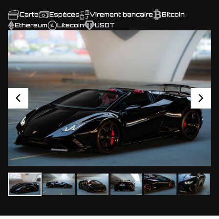
Carte
Espèces
Virement bancaire
Bitcoin
Ethereum
Litecoin
USDT