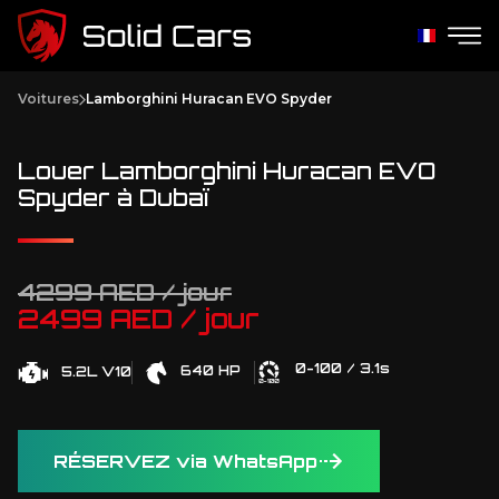
Voitures
Lamborghini Huracan EVO Spyder
Louer Lamborghini Huracan EVO
Spyder à Dubaï
4299 AED / jour
2499 AED / jour
0-100 / 3.1s
640 HP
5.2L V10
RÉSERVEZ via WhatsApp