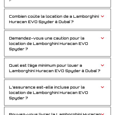
Un permis de conduire valide et un passeport ou une
Emirates ID — simple et sans tracas.
Combien coûte la location de a Lamborghini
Huracan EVO Spyder à Dubaï ?
Lamborghini Huracan EVO Spyder est proposée à un
tarif compétitif, pour une expérience de luxe
abordable alliant vitesse et style.
Demandez-vous une caution pour la
location de Lamborghini Huracan EVO
Spyder ?
Non, aucun dépôt n’est requis pour louer la
Lamborghini Huracan EVO Spyder. Réservation
simple, sans avance.
Quel est l’âge minimum pour louer a
Lamborghini Huracan EVO Spyder à Dubaï ?
Vous devez avoir au moins 25 ans pour louer a
Lamborghini Huracan EVO Spyder à Dubaï, afin
d’assurer une conduite expérimentée.
L’assurance est-elle incluse pour la
location de Lamborghini Huracan EVO
Spyder ?
Oui, l’assurance complète est incluse dans le prix, pour
une conduite sereine pendant toute la location.
Pouvez-vous livrer la Lamborghini Huracan