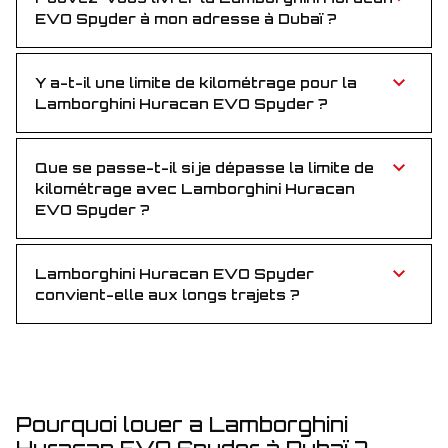
EVO Spyder à mon adresse à Dubaï ?
Bien sûr ! Livraison gratuite à votre hôtel, à l’aéroport
ou à l’adresse de votre choix à Dubaï.
Y a-t-il une limite de kilométrage pour la
Lamborghini Huracan EVO Spyder ?
Chaque location inclut 250 km par jour. Au-delà, un
petit supplément par kilomètre s’applique.
Que se passe-t-il si je dépasse la limite de
kilométrage avec Lamborghini Huracan
EVO Spyder ?
Tout kilomètre au-delà de la limite journalière est
facturé à un tarif standard par kilomètre.
Lamborghini Huracan EVO Spyder
convient-elle aux longs trajets ?
Absolument ! Avec son moteur puissant et son
intérieur luxueux, Lamborghini Huracan EVO Spyder
est parfaite en ville comme sur longue distance.
Pourquoi louer a Lamborghini