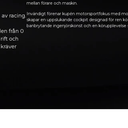
mellan förare och maskin.
Invändigt förenar kupén motorsportfokus med modern
av racing.
skapar en uppslukande cockpit designad för ren kör
banbrytande ingenjörskonst och en körupplevelse 
len från 0
rift och
 kräver