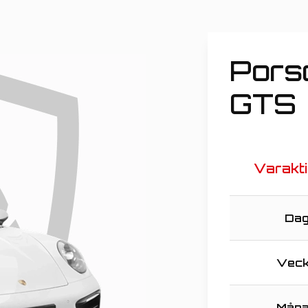
Pors
GTS
Varakt
Da
Vec
Mån