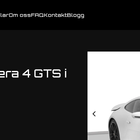
ilar
Om oss
FAQ
Kontakt
Blogg
era 4 GTS i