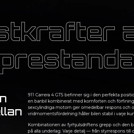
tkrafter 
prestand
en
911 Carrera 4 GTS befinner sig i den perfekta positi
en banbil kombinerat med komforten och förfinin
llan
sexcylindriga motorn ger omedelbar respons och ob
vridmomentsfördelning håller bilen stabil i varje kur
Kombinationen av fyrhjulsdriftens grepp och den b
på alla underlag. Varje detalj — från styrrespons til