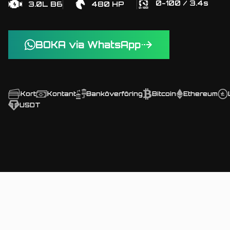
0-100 / 3.4s
3.0L B6
480 HP
BOKA via WhatsApp
Kort
Kontant
Banköverföring
Bitcoin
Ethereum
USDT