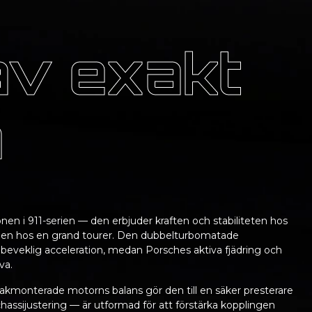
av exakt
a
onen i 911-serien — den erbjuder kraften och stabiliteten hos
gen hos en grand tourer. Den dubbelturbomatade
eveklig acceleration, medan Porsches aktiva fjädring och
va.
akmonterade motorns balans gör den till en säker presterare
l chassijustering — är utformad för att förstärka kopplingen