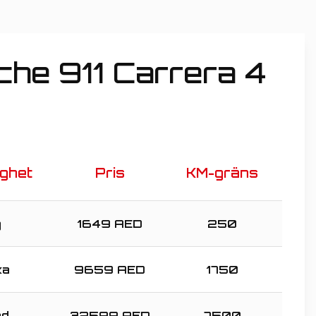
che 911 Carrera 4
ighet
Pris
KM-gräns
g
1649
AED
250
ka
9659
AED
1750
ad
32599
AED
7500