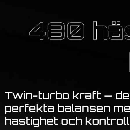
480 häs
Twin-turbo kraft — d
perfekta balansen me
hastighet och kontroll