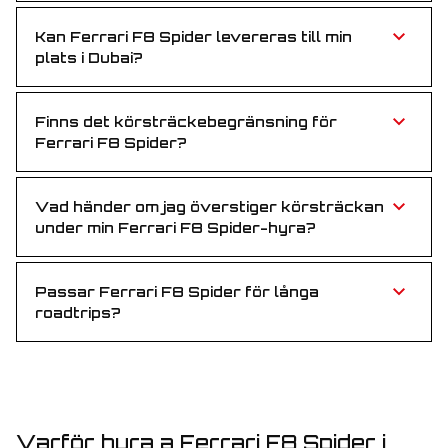
bekymmersfritt under hela perioden.
Kan Ferrari F8 Spider levereras till min
plats i Dubai?
Absolut! Vi erbjuder gratis leverans till ditt hotell,
flygplatsen eller valfri plats i Dubai.
Finns det körsträckebegränsning för
Ferrari F8 Spider?
Varje hyra inkluderar 250 km per dag. Överstigande
körning debiteras per extra kilometer.
Vad händer om jag överstiger körsträckan
under min Ferrari F8 Spider-hyra?
Körning över den dagliga gränsen debiteras enligt
standardpris per kilometer.
Passar Ferrari F8 Spider för långa
roadtrips?
Absolut! Med sin kraftfulla motor och lyxiga interiör är
Ferrari F8 Spider perfekt för både stadskörning och
långa resor.
Varför hyra a Ferrari F8 Spider i