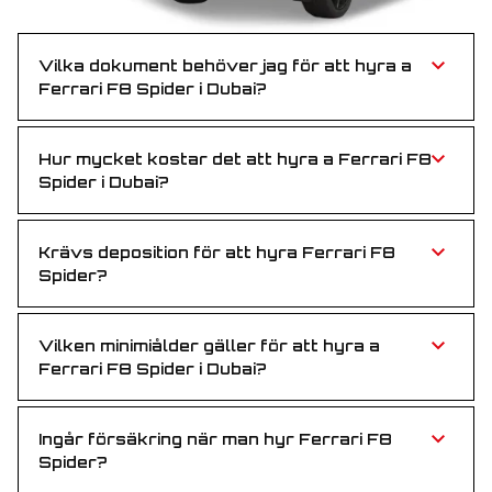
Vilka dokument behöver jag för att hyra a
Ferrari F8 Spider i Dubai?
Allt du behöver är ett giltigt körkort och antingen
pass eller Emirates ID — enkelt och smidigt.
Hur mycket kostar det att hyra a Ferrari F8
Spider i Dubai?
Ferrari F8 Spider är konkurrenskraftigt prissatt och
erbjuder en prisvärd lyxig körupplevelse för den som
vill ha fart och stil.
Krävs deposition för att hyra Ferrari F8
Spider?
Nej, ingen deposition krävs för att hyra Ferrari F8
Spider. Njut av enkel bokning utan förskottsavgifter.
Vilken minimiålder gäller för att hyra a
Ferrari F8 Spider i Dubai?
Du måste vara minst 25 år för att hyra a Ferrari F8
Spider i Dubai — erfarna händer bakom ratten.
Ingår försäkring när man hyr Ferrari F8
Spider?
Ja, full försäkring ingår i hyrpriset så att du kan köra