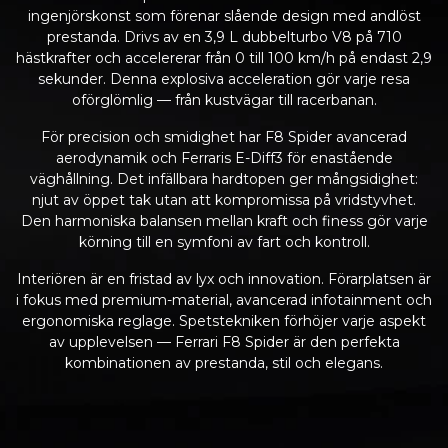
ingenjörskonst som förenar slående design med andlöst
prestanda. Drivs av en 3,9 L dubbelturbo V8 på 710
hästkrafter och accelererar från 0 till 100 km/h på endast 2,9
sekunder. Denna explosiva acceleration gör varje resa
oförglömlig — från kustvägar till racerbanan.
För precision och smidighet har F8 Spider avancerad
aerodynamik och Ferraris E-Diff3 för enastående
väghållning. Det infällbara hardtopen ger mångsidighet:
njut av öppet tak utan att kompromissa på vridstyvhet.
Den harmoniska balansen mellan kraft och finess gör varje
körning till en symfoni av fart och kontroll.
Interiören är en fristad av lyx och innovation. Förarplatsen är
i fokus med premium-material, avancerad infotainment och
ergonomiska reglage. Spetstekniken förhöjer varje aspekt
av upplevelsen — Ferrari F8 Spider är den perfekta
kombinationen av prestanda, stil och elegans.