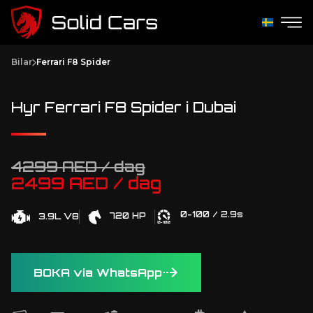
Bilar
Ferrari F8 Spider
Hyr Ferrari F8 Spider i Dubai
4299 AED / dag
2499 AED / dag
0-100 / 2.9s
720 HP
3.9L V8
BOKA via WhatsApp