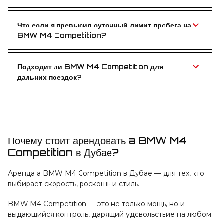
Включено 250 км в сутки. Превышение —
небольшая доплата за каждый километр.
Что если я превысил суточный лимит пробега на
BMW M4 Competition?
Каждый километр сверх лимита оплачивается по
стандартному тарифу.
Подходит ли BMW M4 Competition для
дальних поездок?
Разумеется! Мощный двигатель и люксовый салон
делают BMW M4 Competition идеальным и для
города, и для дальних путешествий.
Почему стоит арендовать a BMW M4
Competition в Дубае?
Аренда a BMW M4 Competition в Дубае — для тех, кто
выбирает скорость, роскошь и стиль.
BMW M4 Competition — это не только мощь, но и
выдающийся контроль, дарящий удовольствие на любом