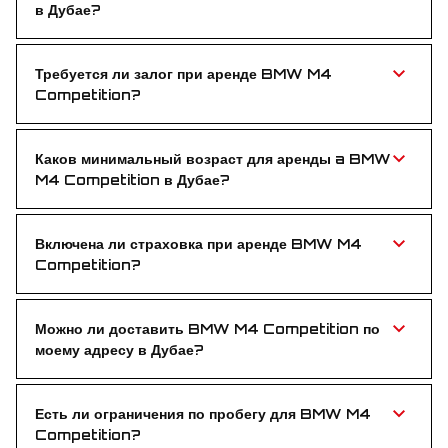
в Дубае?
BMW M4 Competition имеет конкурентную цену —
доступная роскошь для ценителей скорости и
стиля.
Требуется ли залог при аренде BMW M4
Competition?
Нет, залог не требуется. Бронируйте BMW M4
Competition без предоплат и блокировок.
Каков минимальный возраст для аренды a BMW
M4 Competition в Дубае?
Необходимо минимум 25 лет — чтобы за рулём
были опытные водители.
Включена ли страховка при аренде BMW M4
Competition?
Да, полная страховка включена в стоимость —
ездите без забот в течение всего срока аренды.
Можно ли доставить BMW M4 Competition по
моему адресу в Дубае?
Конечно! Бесплатно доставим в отель, аэропорт
или в любую удобную точку в Дубае.
Есть ли ограничения по пробегу для BMW M4
Competition?