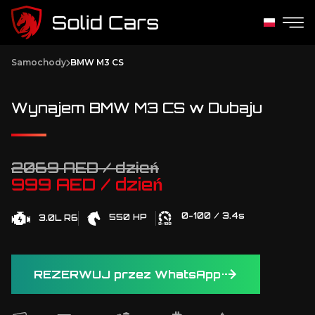
Samochody
BMW M3 CS
Wynajem BMW M3 CS w Dubaju
2069 AED / dzień
999 AED / dzień
0-100 / 3.4s
550 HP
3.0L R6
REZERWUJ przez WhatsApp