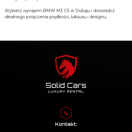
Wybierz wynajem BMW M3 CS w Dubaju i doświadcz
idealnego połączenia prędkości, luksusu i designu.
Kontakt: