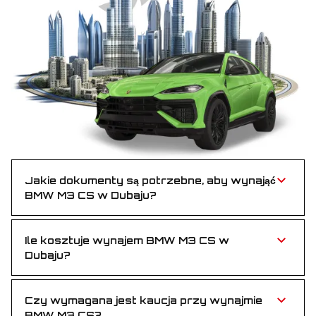
Jakie dokumenty są potrzebne, aby wynająć
BMW M3 CS w Dubaju?
Wystarczy ważne prawo jazdy oraz paszport lub
Emirates ID — szybko i bez zbędnych formalności.
Ile kosztuje wynajem BMW M3 CS w
Dubaju?
BMW M3 CS jest wyceniony konkurencyjnie — to
przystępny sposób na luksusową jazdę dla tych, którzy
cenią prędkość i styl.
Czy wymagana jest kaucja przy wynajmie
BMW M3 CS?