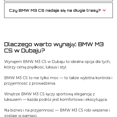
stawki za kilometr.
Czy BMW M3 CS nadaje się na długie trasy?
Jak najbardziej! Mocny silnik i luksusowe wnętrze
sprawiają, że BMW M3 CS świetnie spisuje się w
mieście i w trasie.
Dlaczego warto wynająć BMW M3
CS w Dubaju?
Wynajem BMW M3 CS w Dubaju to idealna opcja dla tych,
którzy cenią prędkość, luksus i styl.
BMW M3 CS to nie tylko moc — to także wybitna kontrola i
przyjemność z prowadzenia.
Wnętrze BMW M3 CS łączy sportową elegancję z
luksusem — każda podróż jest komfortowa i ekscytująca.
Na biznes i na przyjemność — BMW M3 CS robi wrażenie i
zostaje w pamięci.