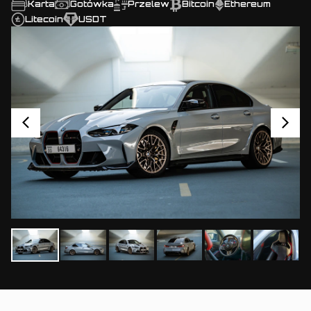
Karta
Gotówka
Przelew
Bitcoin
Ethereum
Litecoin
USDT