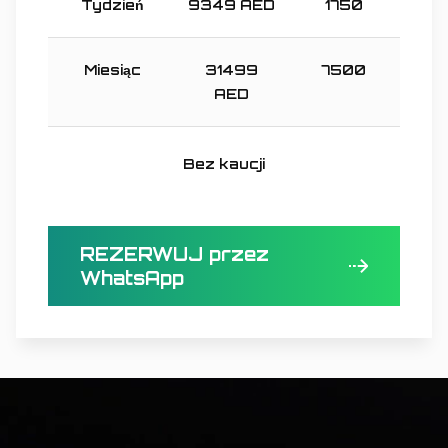
Tydzień
9349
AED
1750
Miesiąc
31499
7500
AED
Bez kaucji
REZERWUJ przez
WhatsApp