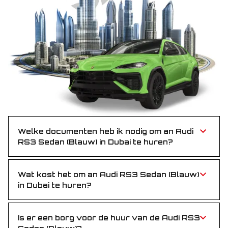
Welke documenten heb ik nodig om an Audi
RS3 Sedan (Blauw) in Dubai te huren?
Je hebt een geldig rijbewijs nodig en een paspoort of
Emirates ID—eenvoudig en zonder gedoe.
Wat kost het om an Audi RS3 Sedan (Blauw)
in Dubai te huren?
Audi RS3 Sedan (Blauw) is scherp geprijsd en biedt
betaalbare luxe voor wie snelheid en stijl wil.
Is er een borg voor de huur van de Audi RS3