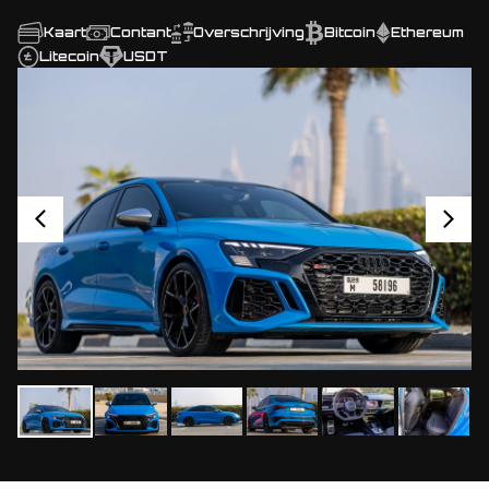
Kaart
Contant
Overschrijving
Bitcoin
Ethereum
Litecoin
USDT