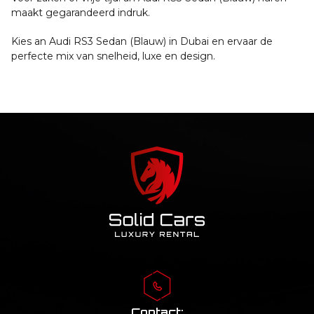
maakt gegarandeerd indruk.
Kies an Audi RS3 Sedan (Blauw) in Dubai en ervaar de
perfecte mix van snelheid, luxe en design.
Contact: