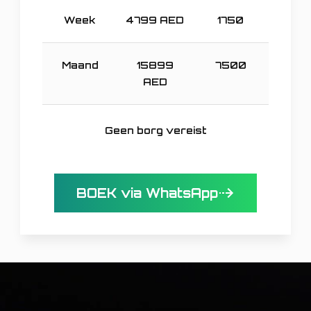
Week
4799
AED
1750
Maand
15899
7500
AED
Geen borg vereist
BOEK via WhatsApp