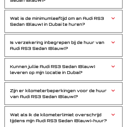
Sedan (Blauw)?
Nee, er is geen borg vereist om de Audi RS3 Sedan
(Blauw) te huren. Geniet van zorgeloos boeken
zonder vooruitbetaling.
Wat is de minimumleeftijd om an Audi RS3
Sedan (Blauw) in Dubai te huren?
Je moet minstens 25 jaar oud zijn om an Audi RS3
Sedan (Blauw) te huren—ervaren handen aan het
stuur.
Is verzekering inbegrepen bij de huur van
Audi RS3 Sedan (Blauw)?
Ja, volledige verzekering is inbegrepen in de huurprijs
—rij zorgeloos gedurende je huurperiode.
Kunnen jullie Audi RS3 Sedan (Blauw)
leveren op mijn locatie in Dubai?
Absoluut! Gratis levering naar je hotel, de luchthaven
of eender welke locatie in Dubai.
Zijn er kilometerbeperkingen voor de huur
van Audi RS3 Sedan (Blauw)?
Elke huur is inclusief 250 km per dag. Meer kilometers
worden aan een klein tarief per km afgerekend.
Wat als ik de kilometerlimiet overschrijd
tijdens mijn Audi RS3 Sedan (Blauw)-huur?
Kilometers boven de daglimiet worden aan een