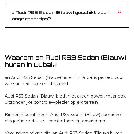
standaardtarief per kilometer gefactureerd.
Is Audi RS3 Sedan (Blauw) geschikt voor
lange roadtrips?
Zeker! Dankzij de krachtige motor en het luxueuze
interieur is Audi RS3 Sedan (Blauw) perfect voor stad
én lange afstanden.
Waarom an Audi RS3 Sedan (Blauw)
huren in Dubai?
an Audi RS3 Sedan (Blauw) huren in Dubai is perfect voor
wie snelheid, luxe en stijl zoekt.
Audi RS3 Sedan (Blauw) biedt niet alleen power, maar ook
uitzonderlijke controle—plezier op elk terrein.
Binnenin combineert Audi RS3 Sedan (Blauw) sportieve
elegantie met luxe—comfortabel én opwindend.
Voor zaken of vrije tijd: an Audi RS3 Sedan (Blauw) huren