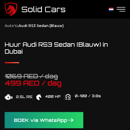
Auto's
Audi RS3 Sedan (Blauw)
Huur Audi RS3 Sedan (Blauw) in
Dubai
1069 AED / dag
499 AED / dag
0-100 / 3.8s
400 HP
2.5L R5
BOEK via WhatsApp