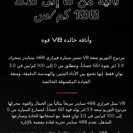
100 كم/س
قوة V8 وأناقة خالدة
تتميز سيارة فيراري 488 سبايدر بمحرك V8 مزدوج التوربو سعة
3.9 لتر بقوة 661 حصاناً، وتنطلق من 0 إلى 100 كم/س في 3.0
ثوانٍ فقط. إنها تجمع بين الأداء المثير، والهندسة الدقيقة، ومتعة
القيادة المكشوفة الخالصة.
تمثل فيراري 488 سبايدر مزيجاً مثالياً بين الجمال والقوة. محركها V8
مزدوج التوربو سعة 3.9 لتر يولد قوة 661 حصاناً، لتتسارع السيارة من 0
إلى 100 كم/س في 3.0 ثوانٍ فقط. مع استجابتها الحادة وتسارعها
المذهل، تقدم 488 سبايدر تجربة قيادة مفعمة بالإثارة.
صُممت 488 سبايدر لتحقيق رشاقة استثنائية، حيث تتميز بهندسة