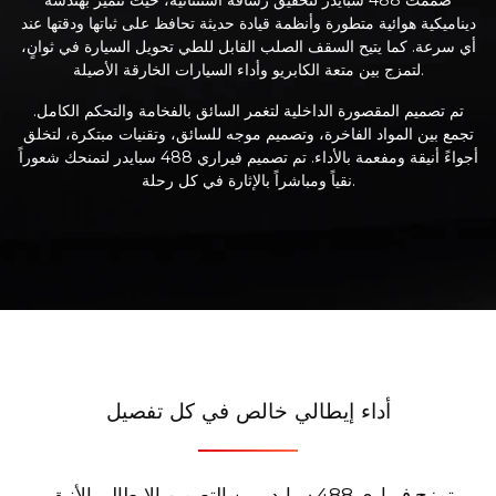
ديناميكية هوائية متطورة وأنظمة قيادة حديثة تحافظ على ثباتها ودقتها عند
أي سرعة. كما يتيح السقف الصلب القابل للطي تحويل السيارة في ثوانٍ،
لتمزج بين متعة الكابريو وأداء السيارات الخارقة الأصيلة.
تم تصميم المقصورة الداخلية لتغمر السائق بالفخامة والتحكم الكامل.
تجمع بين المواد الفاخرة، وتصميم موجه للسائق، وتقنيات مبتكرة، لتخلق
أجواءً أنيقة ومفعمة بالأداء. تم تصميم فيراري 488 سبايدر لتمنحك شعوراً
نقياً ومباشراً بالإثارة في كل رحلة.
أداء إيطالي خالص في كل تفصيل
تمزج فيراري 488 سبايدر بين التصميم الإيطالي الأنيق،