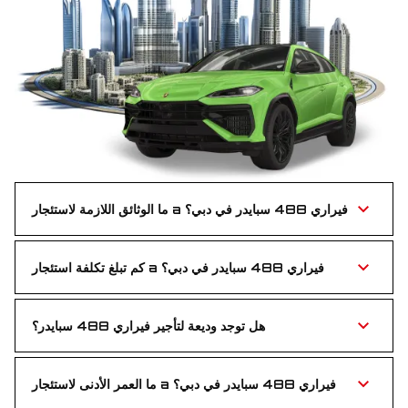
ما الوثائق اللازمة لاستئجار a فيراري 488 سبايدر في دبي؟
كل ما تحتاجه هو رخصة قيادة سارية وجواز سفر أو هوية إماراتية
— ببساطة ودون تعقيد.
كم تبلغ تكلفة استئجار a فيراري 488 سبايدر في دبي؟
فيراري 488 سبايدر بسعر تنافسي — تجربة قيادة فاخرة ميسورة
لعشّاق السرعة والأناقة.
هل توجد وديعة لتأجير فيراري 488 سبايدر؟
لا، لا نطلب أي وديعة لاستئجار فيراري 488 سبايدر. استمتع بحجز
سهل دون دفعات مقدّمة.
ما العمر الأدنى لاستئجار a فيراري 488 سبايدر في دبي؟
يجب ألا يقل عمرك عن 25 عامًا لاستئجار a فيراري 488 سبايدر