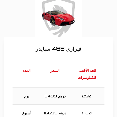
فيراري 488 سبايدر
الحد الأقصى
السعر
المدة
للكيلومترات
250
درهم
2499
يوم
1750
درهم
16699
أسبوع