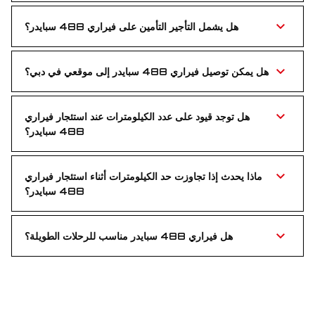
في دبي — لضمان أيدٍ خبيرة خلف المقود.
هل يشمل التأجير التأمين على فيراري 488 سبايدر؟
نعم، التأمين الشامل مشمول ضمن السعر — قُد بثقة طوال فترة
الإيجار.
هل يمكن توصيل فيراري 488 سبايدر إلى موقعي في دبي؟
بالتأكيد! نوفر توصيلًا مجانيًا إلى فندقك أو المطار أو أي موقع تفضّله
داخل دبي.
هل توجد قيود على عدد الكيلومترات عند استئجار فيراري
488 سبايدر؟
يشمل كل تأجير 250 كم يوميًا. عند التجاوز يُطبق رسم بسيط لكل
كيلومتر إضافي.
ماذا يحدث إذا تجاوزت حد الكيلومترات أثناء استئجار فيراري
488 سبايدر؟
يتم احتساب أي كيلومترات إضافية عن الحد اليومي بسعر معياري
لكل كيلومتر.
هل فيراري 488 سبايدر مناسب للرحلات الطويلة؟
بالتأكيد! بمحرك قوي ومقصورة فاخرة، يُعد فيراري 488 سبايدر
مثاليًا للمدينة والرحلات الطويلة.