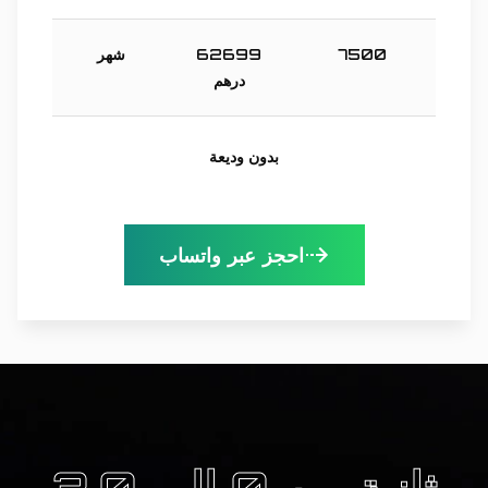
7500
62699
شهر
درهم
بدون وديعة
احجز عبر واتساب
3.0 ثانية من 0 إلى