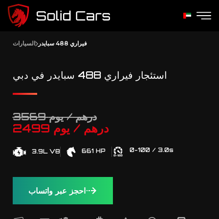
فيراري 488 سبايدر
السيارات
استئجار فيراري 488 سبايدر في دبي
3569 درهم / يوم
2499 درهم / يوم
0-100 / 3.0s
661 HP
3.9L V8
احجز عبر واتساب