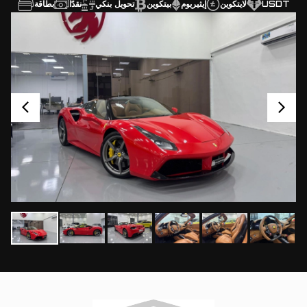
USDT
لايتكوين
إيثيريوم
بيتكوين
تحويل بنكي
نقدًا
بطاقة